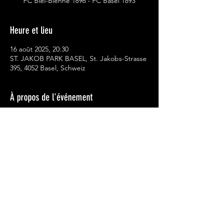
FC Biel-Bienne 1896 - FC Basel 1893
Heure et lieu
16 août 2025, 20:30
ST. JAKOB PARK BASEL, St. Jakobs-Strasse
395, 4052 Basel, Schweiz
À propos de l'événement
FC Biel-Bienne 1896 - FC Basel 1893 à 20h30
Protection des données
Imprimer