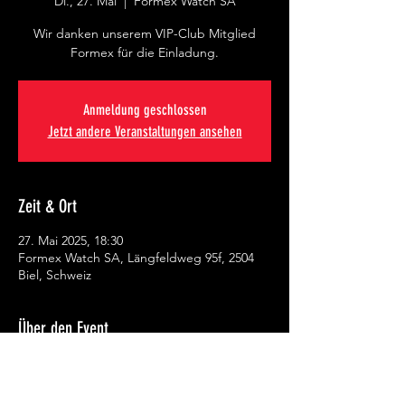
Di., 27. Mai
  |  
Formex Watch SA
Wir danken unserem VIP-Club Mitglied
Formex für die Einladung.
Anmeldung geschlossen
Jetzt andere Veranstaltungen ansehen
Zeit & Ort
27. Mai 2025, 18:30
Formex Watch SA, Längfeldweg 95f, 2504
Biel, Schweiz
Über den Event
Season End Apéro als Dankeschön an die 
1. Mannschaft. 