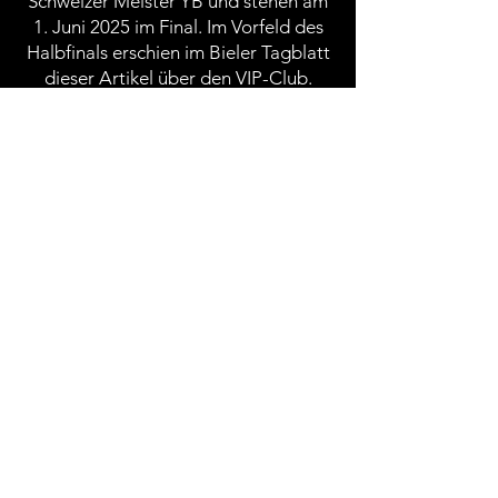
Schweizer Meister YB und stehen am
1. Juni 2025 im Final. Im Vorfeld des
Halbfinals erschien im Bieler Tagblatt
dieser Artikel über den VIP-Club.
Bericht im Bieler Tagblatt
FC Biel-Bienne 1896
Tissot Arena